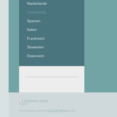
Niederlande
Luxemburg
Spanien
Italien
Frankreich
Slowenien
Österreich
Druckversion
|
Sitemap
© jopile
Diese Homepage wurde mit
IONOS MyWebsite
erstellt.