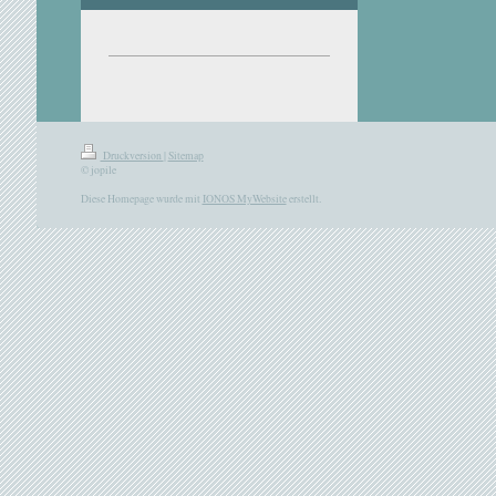
Druckversion
|
Sitemap
© jopile
Diese Homepage wurde mit
IONOS MyWebsite
erstellt.