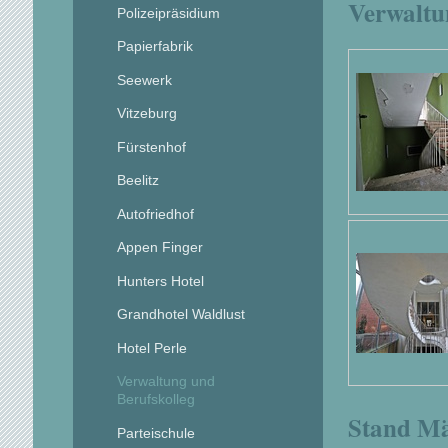
Verwaltu
Polizeipräsidium
Papierfabrik
Seewerk
Vitzeburg
Fürstenhof
Beelitz
Autofriedhof
Appen Finger
Hunters Hotel
Grandhotel Waldlust
Hotel Perle
Verwaltung und
Berufskolleg
Stand Mä
Parteischule