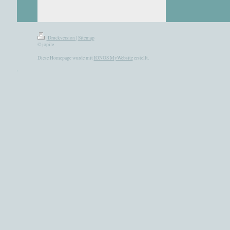
Druckversion
|
Sitemap
© jopile
Diese Homepage wurde mit
IONOS MyWebsite
erstellt.