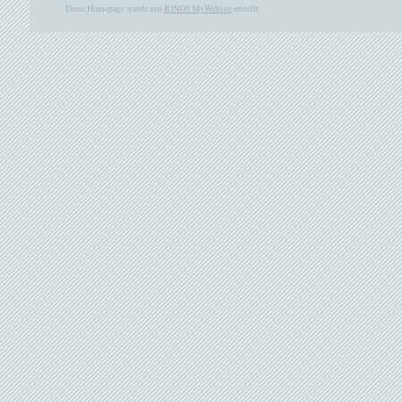
Diese Homepage wurde mit
IONOS MyWebsite
erstellt.