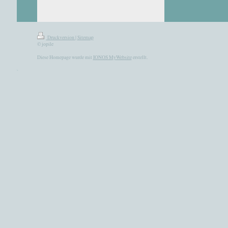
Druckversion
|
Sitemap
© jopile
Diese Homepage wurde mit
IONOS MyWebsite
erstellt.