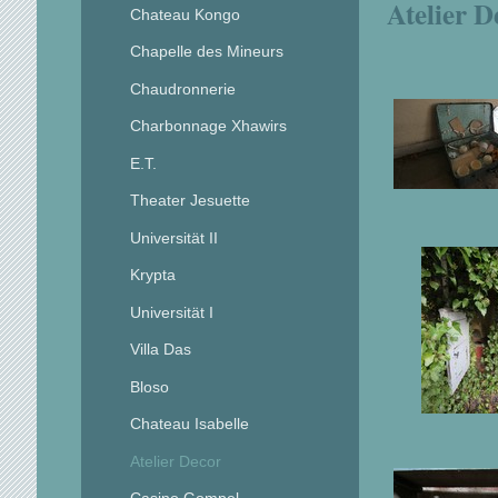
Atelier D
Chateau Kongo
Chapelle des Mineurs
Chaudronnerie
Charbonnage Xhawirs
E.T.
Theater Jesuette
Universität II
Krypta
Universität I
Villa Das
Bloso
Chateau Isabelle
Atelier Decor