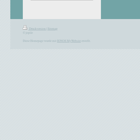
Druckversion
|
Sitemap
© jopile
Diese Homepage wurde mit
IONOS MyWebsite
erstellt.