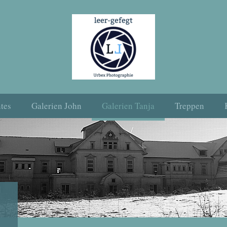
tes
Galerien John
Galerien Tanja
Treppen