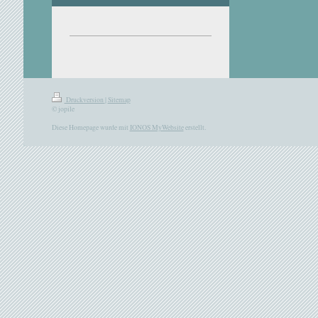
Druckversion
|
Sitemap
© jopile
Diese Homepage wurde mit
IONOS MyWebsite
erstellt.