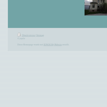
Druckversion
|
Sitemap
© jopile
Diese Homepage wurde mit
IONOS MyWebsite
erstellt.